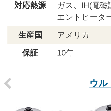
対応熱源
ガス、IH(電
エントヒータ
生産国
アメリカ
保証
10年
ウル
Previous