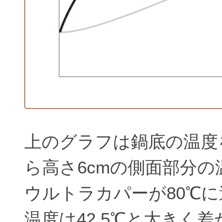
上のグラフは鍋底の温度
ら高さ6cmの側面部分
ウルトラカパーが80℃
温度は42.5℃と大きく