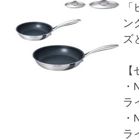
「
ング
ズ
【
・N
ライ
・N
ライ