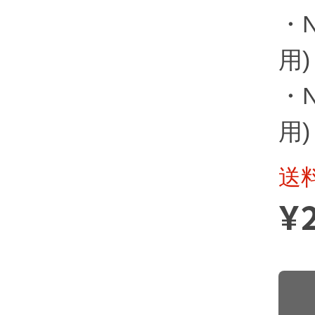
・N
用)
・N
用)
送
¥