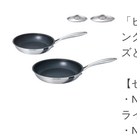
「
ング
ズ
【
・N
ライ
・N