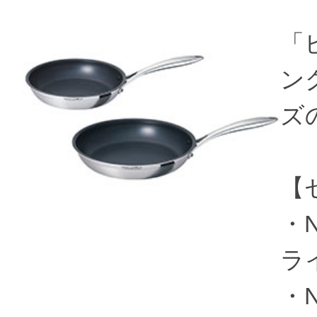
「
ング
ズ
【
・N
ライ
・N