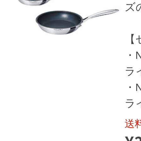
ズ
【
・N
ライ
・N
ライ
送