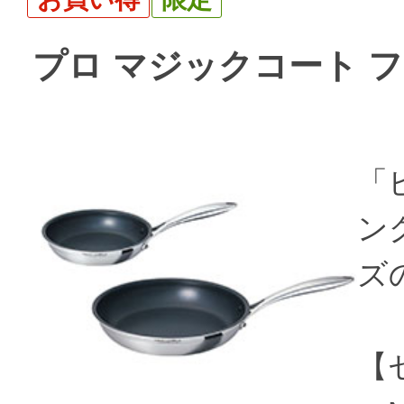
プロ マジックコート フ
「
ング
ズ
【