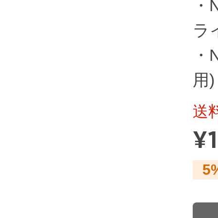
・N
ライ
・N
用)
送
¥
5