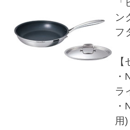
「
ン
フ
【
・N
ライ
・N
用)