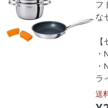
フ
な
【
・
・N
ライ
送