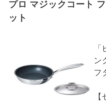
プロ マジックコート フライ
ット
「
ン
フ
【