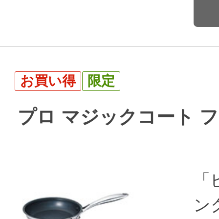
お買い得
限定
プロ マジックコート フ
「
ング