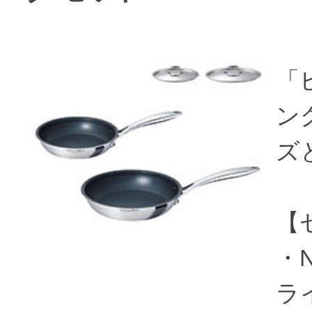
「
ング
ズ
【
・N
ライ