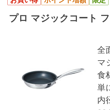
お買い得
ポイント増額
限定
プロ マジックコート フラ
全
マ
食
単
内径