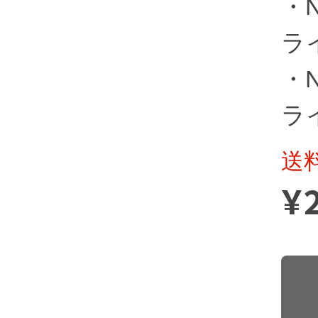
・N
ライ
・N
ライ
送
¥