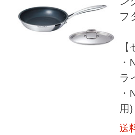
ン
フ
【
・N
ライ
・N
用)
送