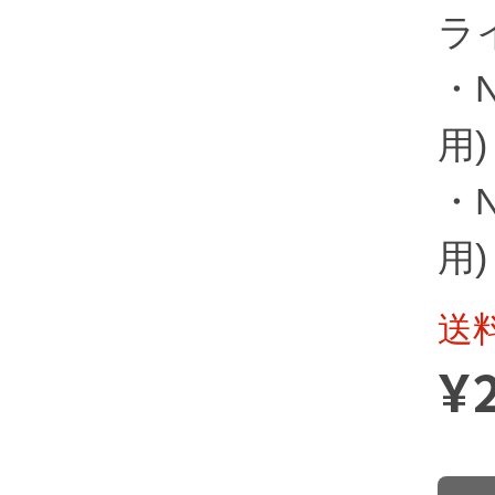
ライ
・N
用)
・N
用)
送
¥