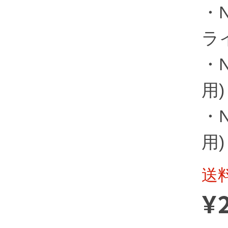
・N
ライ
・N
用)
・N
用)
送
¥