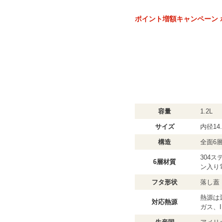
ポイント増額キャンペーン 
容量
1.2L
サイズ
内径14.
構造
全面6
304
6層材質
ン入り
フタ形状
落し蓋
熱源は
対応熱源
ガス、