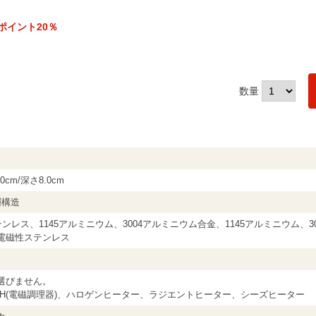
ポイント20％
数量
0cm/深さ8.0cm
層構造
ステンレス、1145アルミニウム、3004アルミニウム合金、1145アルミニウム、
電磁性ステンレス
選びません。
IH(電磁調理器)、ハロゲンヒーター、ラジエントヒーター、シーズヒーター