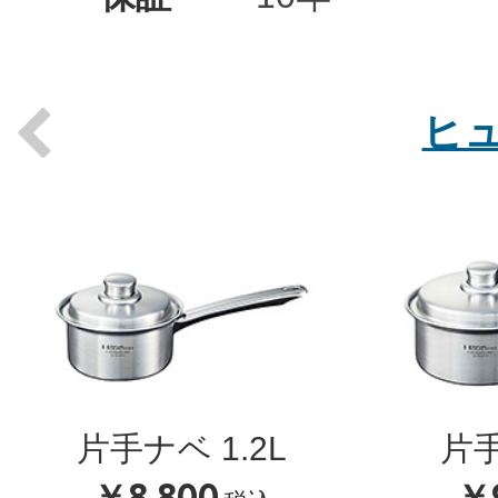
ヒ
Previous
片手ナベ 1.2L
片手
￥8,800
￥9