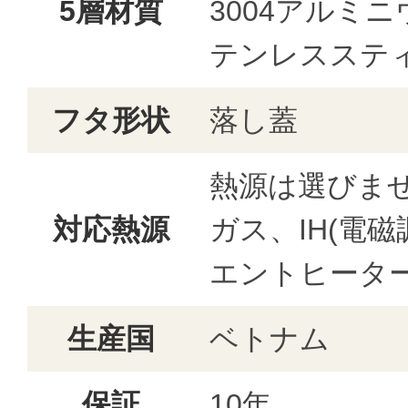
5層材質
3004アルミ
テンレスステ
フタ形状
落し蓋
熱源は選びま
対応熱源
ガス、IH(電
エントヒータ
生産国
ベトナム
保証
10年