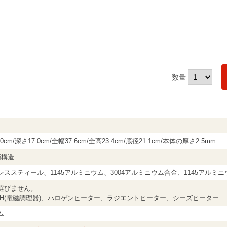
数量
0cm/深さ17.0cm/全幅37.6cm/全高23.4cm/底径21.1cm/本体の厚さ2.5mm
層構造
レススティール、1145アルミニウム、3004アルミニウム合金、1145アルミ
選びません。
IH(電磁調理器)、ハロゲンヒーター、ラジエントヒーター、シーズヒーター
ム