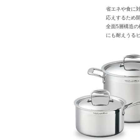
省エネや食に
応えするため開
全面5層構造
にも耐えうる