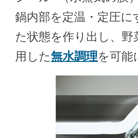
鍋内部を定温・定圧に
た状態を作り出し、野
用した
無水調理
を可能