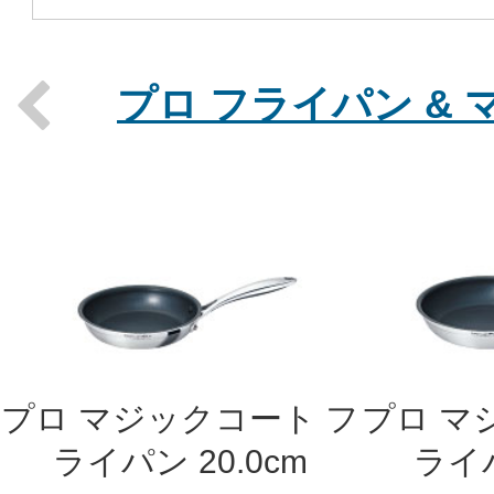
プロ フライパン &
Previous
プロ マジックコート フ
プロ マ
ライパン 20.0cm
ライパ