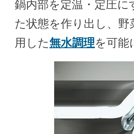
鍋内部を定温・定圧に
た状態を作り出し、野
用した
無水調理
を可能