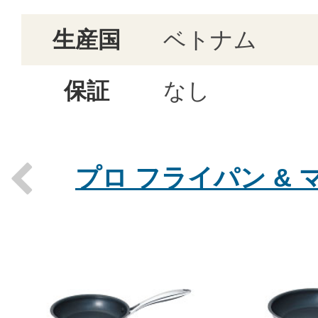
生産国
ベトナム
保証
なし
プロ フライパン &
Previous