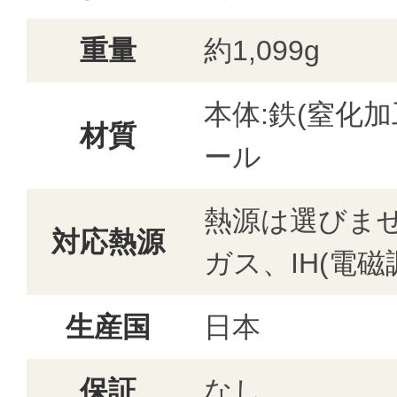
重量
約1,099g
本体:鉄(窒化
材質
ール
熱源は選びま
対応熱源
ガス、IH(電磁
生産国
日本
保証
なし