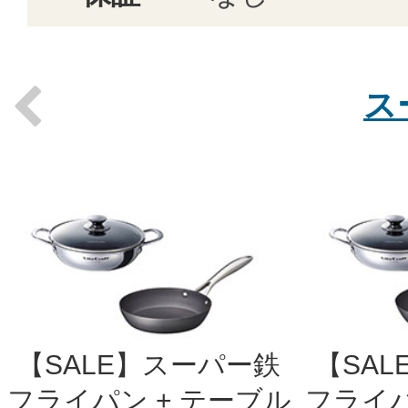
ス
Previous
【SALE】スーパー鉄
【SA
フライパン + テーブル
フライパ