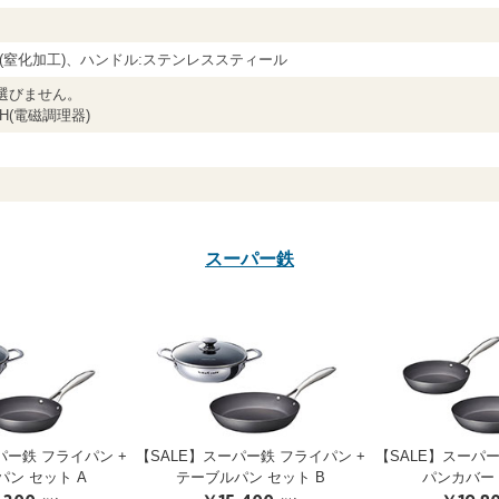
鉄(窒化加工)、ハンドル:ステンレススティール
選びません。
H(電磁調理器)
スーパー鉄
パー鉄 フライパン +
【SALE】スーパー鉄 フライパン +
【SALE】スーパー
ン セット A
テーブルパン セット B
パンカバー 