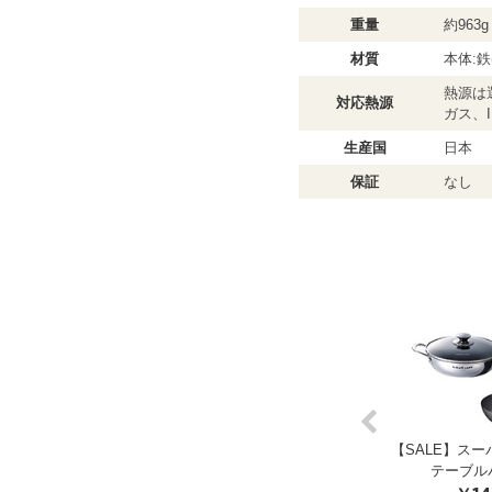
重量
約963g
材質
本体:
熱源は
対応熱源
ガス、I
生産国
日本
保証
なし
Previous
ー鉄 2点 セット F
スーパー鉄 2点 セット G
【SALE】スー
17,600
￥18,700
テーブルパ
税込
税込