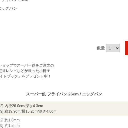
エッグパン
数量
ショップでスーパー鉄をご注文の
定番レシピなどが載った小冊子
ガイドブック」をプレゼント中！
スーパー鉄 フライパン 26cm / エッグパン
002] 内径26.0cm/深さ4.3cm
09] 縦19.9cm/横15.2cm/深さ4.0cm
02] 約1.6mm
09] 約1.5mm