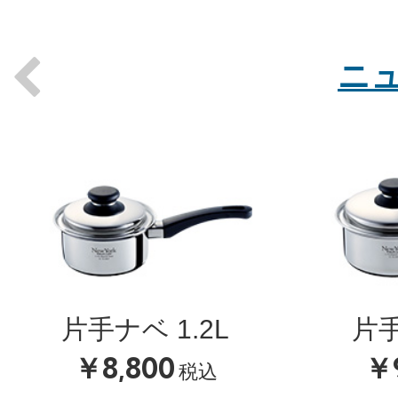
ニ
Previous
片手ナベ 1.2L
片手
￥8,800
￥9
税込