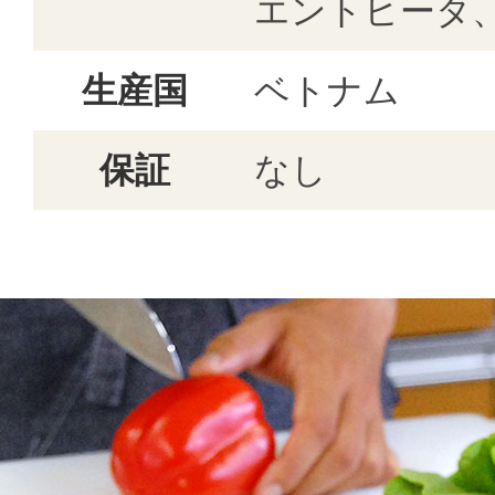
エントヒータ
生産国
ベトナム
保証
なし