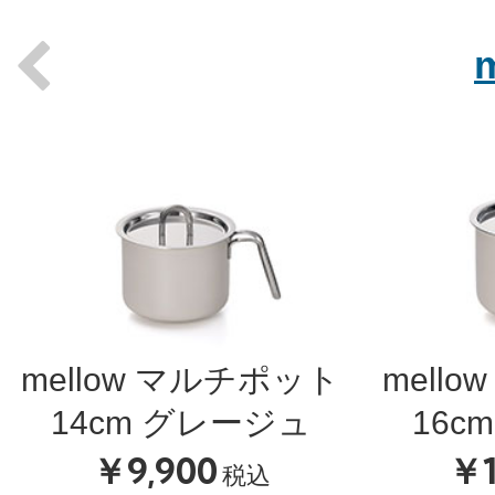
Previous
mellow マルチポット
mell
14cm グレージュ
16c
￥9,900
￥1
税込