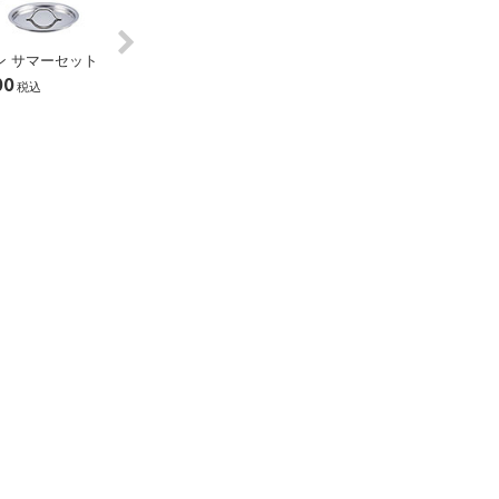
ン サマーセット
【SALE】ダブルグリル サマーセッ
【SALE】抗菌まな板 
Next
00
ト
+ マルチナイフ
税込
￥25,000
￥11,800
税込