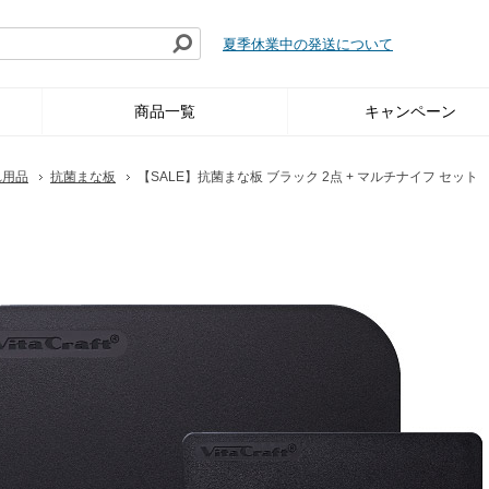
夏季休業中の発送について
商品一覧
キャンペーン
れ用品
抗菌まな板
【SALE】抗菌まな板 ブラック 2点 + マルチナイフ セット