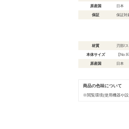
原産国
日本
保証
保証対
材質
刃部/
本体サイズ
【No.9
原産国
日本
商品の色味について
※閲覧環境(使用機器や