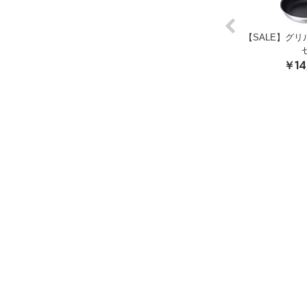
ダッチオーブンW 8イン
ステンレスダッチオーブンW 10イン
【SALE】グリ
Previous
チ 特別セット
チ 特別セット
27,000
￥33,000
￥14
税込
税込