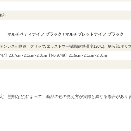
象外
マルチペティナイフ ブラック / マルチブレッドナイフ ブラック
ステンレス刃物鋼、グリップ/エラストマー樹脂(耐熱温度120℃)、柄芯部/ポリプ
747】23.7cm×2.1cm×2.0cm【No.9749】21.5cm×2.1cm×2.0cm
設定、照明など)によって、商品の色の見え方が実際と異なる場合があり