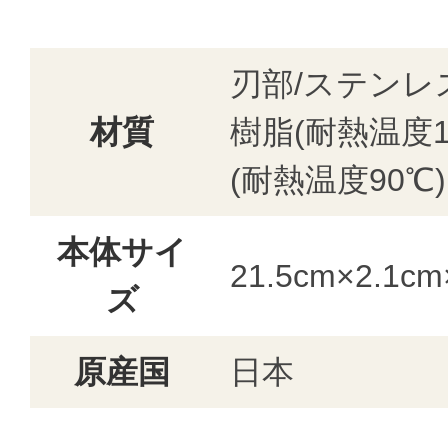
刃部/ステンレ
材質
樹脂(耐熱温度
(耐熱温度90℃)
本体サイ
21.5cm×2.1cm
ズ
原産国
日本