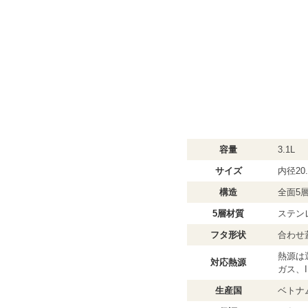
容量
3.1L
サイズ
内径20.
構造
全面5
5層材質
ステン
フタ形状
合わせ
熱源は
対応熱源
ガス、
生産国
ベトナ