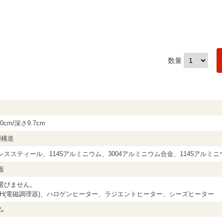
数量
0cm/深さ9.7cm
層構造
レススティール、1145アルミニウム、3004アルミニウム合金、1145アルミ
蓋
選びません。
IH(電磁調理器)、ハロゲンヒーター、ラジエントヒーター、シーズヒーター
ム