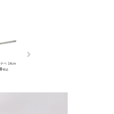
Next
ナベ 14cm
コロラド 片手ナベ 16cm
コロラド 片手ナベ
0
￥11,000
￥12,100
税込
税込