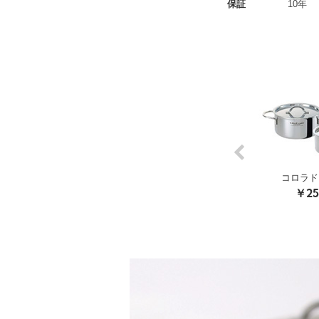
保証
10年
Previous
ド 両手ナベ 22cm
コロラド フライパン 26cm
コロラド
15,950
￥15,950
￥25
税込
税込