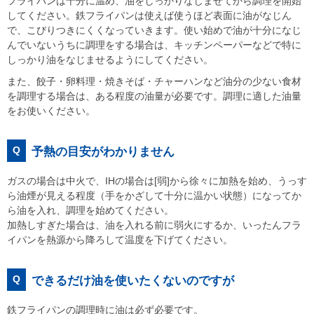
フライパンは十分に温め、油をしっかりなじませてから調理を開始
してください。鉄フライパンは使えば使うほど表面に油がなじん
で、こびりつきにくくなっていきます。使い始めで油が十分になじ
んでいないうちに調理をする場合は、キッチンペーパーなどで特に
しっかり油をなじませるようにしてください。
また、餃子・卵料理・焼きそば・チャーハンなど油分の少ない食材
を調理する場合は、ある程度の油量が必要です。調理に適した油量
をお使いください。
Q
予熱の目安がわかりません
ガスの場合は中火で、IHの場合は[弱]から徐々に加熱を始め、うっす
ら油煙が見える程度（手をかざして十分に温かい状態）になってか
ら油を入れ、調理を始めてください。
加熱しすぎた場合は、油を入れる前に弱火にするか、いったんフラ
イパンを熱源から降ろして温度を下げてください。
Q
できるだけ油を使いたくないのですが
鉄フライパンの調理時に油は必ず必要です。