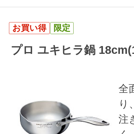
お買い得
限定
プロ ユキヒラ鍋 18cm(1
全
り
注