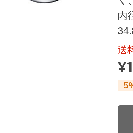
く
内径
34
送
¥
5