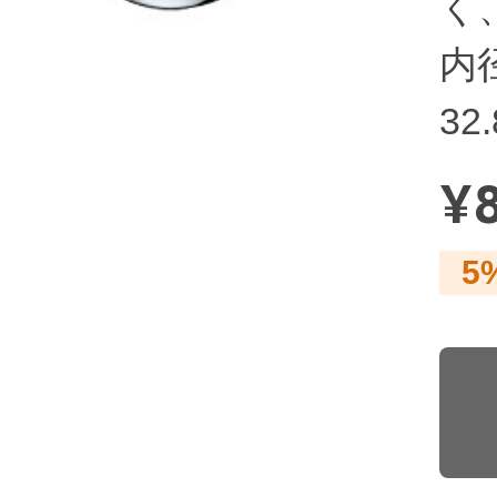
く
内径
32
¥
5