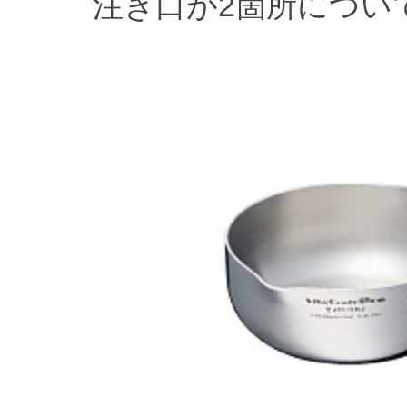
注ぎ口が2箇所につい