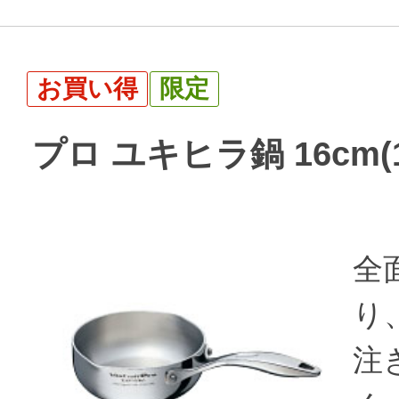
お買い得
限定
プロ ユキヒラ鍋 16cm(1
全
り
注