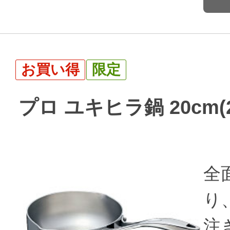
お買い得
限定
プロ ユキヒラ鍋 20cm(2
全
り
注