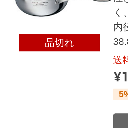
く
内径
38
品切れ
送
¥
5