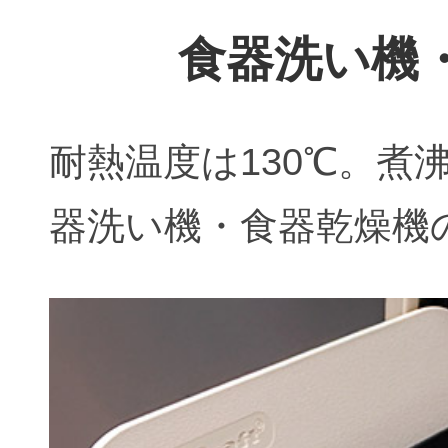
食器洗い機
耐熱温度は130℃。煮
器洗い機・食器乾燥機