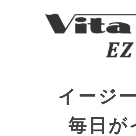
イージ
毎日が