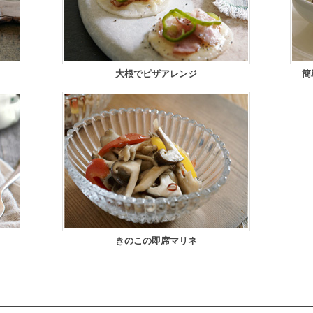
大根でピザアレンジ
簡
きのこの即席マリネ