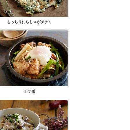
もっちりにらじゃがチヂミ
チゲ煮