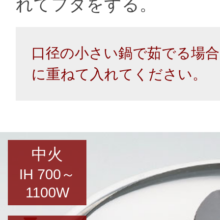
れてフタをする。
口径の小さい鍋で茹でる場合
に重ねて入れてください。
中火
IH 700～
1100W